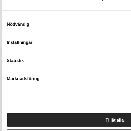
Samtyckesval
Nödvändig
Sidnumrering för inlägg
1
2
Next
Inställningar
Statistik
Marknadsföring
KUNDSERVICE
Tillåt alla
MODELLER