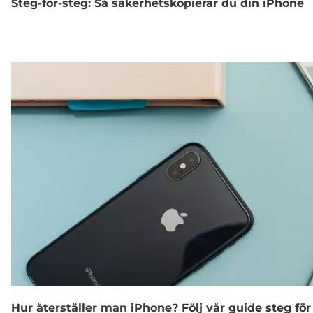
Steg-för-steg: Så säkerhetskopierar du din iPhone
Hur återställer man iPhone? Följ vår guide steg för