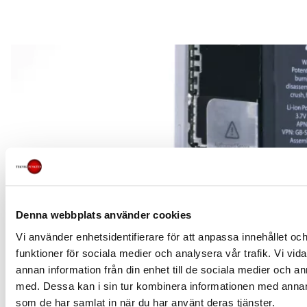
Denna webbplats använder cookies
Vi använder enhetsidentifierare för att anpassa innehållet och
funktioner för sociala medier och analysera vår trafik. Vi vid
annan information från din enhet till de sociala medier och 
Byta batteri på iPhone – är det värt det?
med. Dessa kan i sin tur kombinera informationen med annan i
som de har samlat in när du har använt deras tjänster.