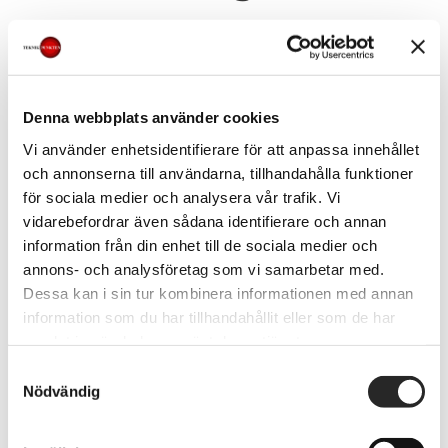
Mjuk återställning (omstart)
Detta är en enklare återställning som
Denna webbplats använder cookies
kan lösa mindre problem.
Vi använder enhetsidentifierare för att anpassa innehållet
och annonserna till användarna, tillhandahålla funktioner
Så gör du:
för sociala medier och analysera vår trafik. Vi
vidarebefordrar även sådana identifierare och annan
Tryck och håll ned
Power
och
Hem
-
information från din enhet till de sociala medier och
knappen samtidigt (på modeller
annons- och analysföretag som vi samarbetar med.
Dessa kan i sin tur kombinera informationen med annan
med hemknapp)
information som du har tillhandahållit eller som de har
Eller tryck snabbt på
volym upp
, sen
samlat in när du har använt deras tjänster.
volym ned
, och håll sedan ned
Power
Samtyckesval
Nödvändig
(på modeller utan hemknapp)
Släpp när Apple-loggan visas