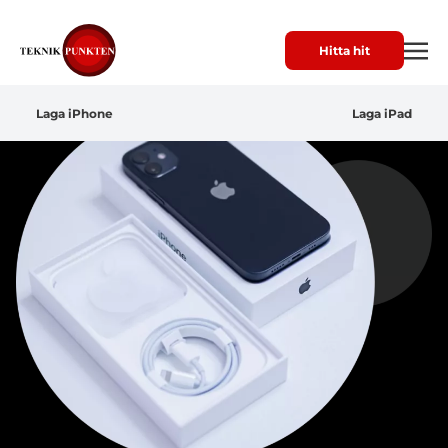
Hitta hit
Laga iPhone
Laga iPad