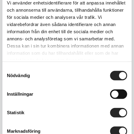
Vi använder enhetsidentifierare för att anpassa innehållet
och annonserna till användarna, tillhandahålla funktioner
Kontakta
för sociala medier och analysera vår trafik. Vi
vidarebefordrar även sådana identifierare och annan
information från din enhet till de sociala medier och
annons- och analysföretag som vi samarbetar med.
Dessa kan i sin tur kombinera informationen med annan
information som du har tillhandahållit eller som de har
samlat in när du har använt deras tjänster.
Om oss
Samtyckesval
Nödvändig
Verksamheten startades 1995 och har sedan
dess etablerat sig som en av Söders mest
Inställningar
pålitliga och serviceinriktade företag inom
mobiltelefoni, hemelektronik samt
Statistik
detaljhandel.
Marknadsföring