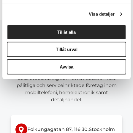
Visa detaljer
Tillåt alla
Om oss
Tillåt urval
Avvisa
Verksamheten startades 1995 och har sedan
dess etablerat sig som en av Söders mest
pålitliga och serviceinriktade företag inom
mobiltelefoni, hemelektronik samt
detaljhandel.
Folkungagatan 87, 116 30,Stockholm