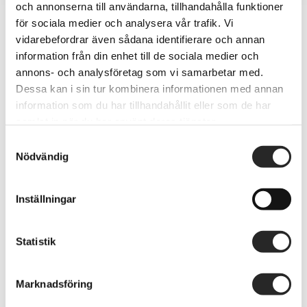
och annonserna till användarna, tillhandahålla funktioner
för sociala medier och analysera vår trafik. Vi
vidarebefordrar även sådana identifierare och annan
information från din enhet till de sociala medier och
annons- och analysföretag som vi samarbetar med.
Dessa kan i sin tur kombinera informationen med annan
information som du har tillhandahållit eller som de har
samlat in när du har använt deras tjänster.
Samtyckesval
Kort väntetid
Nödvändig
Väntetid för iphone skämbyte 10-15
Inställningar
minuter.
Glasbyte baksidan iphone 2-3 timmar.
glas / skärmbyte på ipad 2-3 timmar.
Statistik
Kontakta
Se karta
Marknadsföring