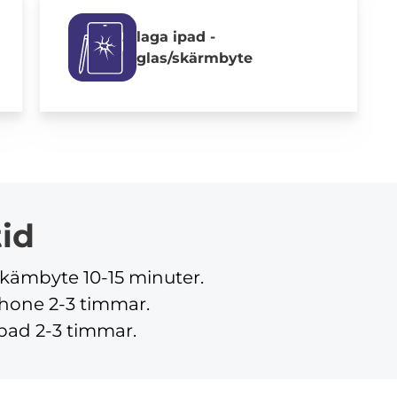
laga ipad -
glas/skärmbyte
tid
skämbyte 10-15 minuter.
hone 2-3 timmar.
ipad 2-3 timmar.