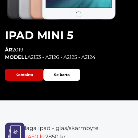
IPAD MINI 5
ÅR
2019
MODELL
A2133 - A2126 - A2125 - A2124
Kontakta
Se karta
laga ipad - glas/skärmbyte
2450 kr
2850 kr