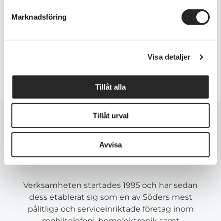
Glasbyte baksidan iphone 2-3 timmar.
glas / skärmbyte på ipad 2-3 timmar.
Marknadsföring
Kontakta
Se karta
Visa detaljer
Tillåt alla
Tillåt urval
Om oss
Avvisa
Verksamheten startades 1995 och har sedan
dess etablerat sig som en av Söders mest
pålitliga och serviceinriktade företag inom
mobiltelefoni, hemelektronik samt