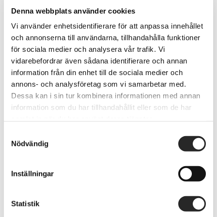
Denna webbplats använder cookies
laga ipad - glas/skärmbyte
Vi använder enhetsidentifierare för att anpassa innehållet
och annonserna till användarna, tillhandahålla funktioner
för sociala medier och analysera vår trafik. Vi
vidarebefordrar även sådana identifierare och annan
information från din enhet till de sociala medier och
annons- och analysföretag som vi samarbetar med.
Dessa kan i sin tur kombinera informationen med annan
information som du har tillhandahållit eller som de har
samlat in när du har använt deras tjänster.
Samtyckesval
Nödvändig
Kort väntetid
Inställningar
Väntetid för iphone skämbyte 10-15
Statistik
minuter.