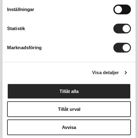
Inställningar
Om oss
Statistik
Marknadsföring
Verksamheten startades 1995 och har sedan
dess etablerat sig som en av Söders mest
pålitliga och serviceinriktade företag inom
Visa detaljer
mobiltelefoni, hemelektronik samt
detaljhandel.
Tillåt alla
Tillåt urval
Folkungagatan 87, 116 30,Stockholm
Avvisa