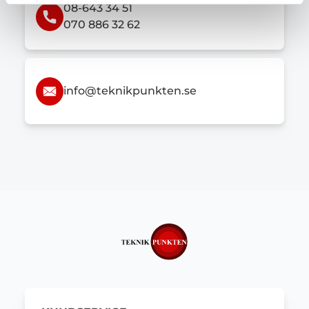
08-643 34 51
070 886 32 62
info@teknikpunkten.se