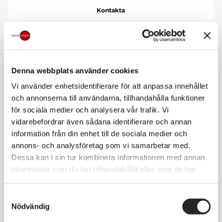
Kontakta
iphone Skärmbyte (Kvalitet A)
1399 kr
1650 kr
Denna webbplats använder cookies
Vi använder enhetsidentifierare för att anpassa innehållet
Kontakta
och annonserna till användarna, tillhandahålla funktioner
för sociala medier och analysera vår trafik. Vi
vidarebefordrar även sådana identifierare och annan
information från din enhet till de sociala medier och
iPhone Glasbyte baksida
annons- och analysföretag som vi samarbetar med.
1450 kr
1950 kr
Dessa kan i sin tur kombinera informationen med annan
information som du har tillhandahållit eller som de har
samlat in när du har använt deras tjänster.
Kontakta
Samtyckesval
Nödvändig