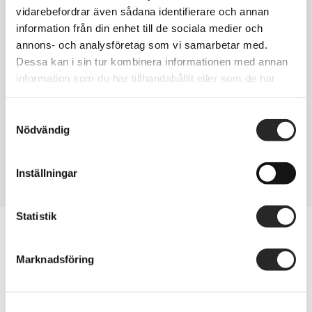
vidarebefordrar även sådana identifierare och annan
08-643 34 51
information från din enhet till de sociala medier och
070 886 32 62
annons- och analysföretag som vi samarbetar med.
Dessa kan i sin tur kombinera informationen med annan
information som du har tillhandahållit eller som de har
samlat in när du har använt deras tjänster.
info@teknikpunkten.se
Samtyckesval
Nödvändig
Inställningar
Statistik
Marknadsföring
Byta glas iPhone 12 i
Stockholm