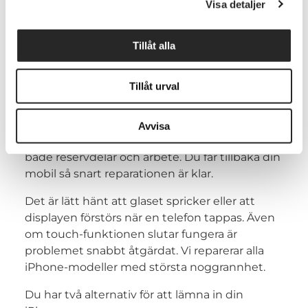
Visa detaljer
Har det uppstått en spricka i glaset på din
iPhone 12? Då behöver hela skärmen bytas ut,
Tillåt alla
inklusive displayen. Detta beror på att glaset
och displayen är fastlimmade från fabrik och
därför inte går att separera.
Tillåt urval
Hos oss utförs alla skärmbyten snabbt och
professionellt av våra erfarna tekniker. Vi
Avvisa
använder kvalitetsdelar och ger garanti på
både reservdelar och arbete. Du får tillbaka din
mobil så snart reparationen är klar.
Det är lätt hänt att glaset spricker eller att
displayen förstörs när en telefon tappas. Även
om touch-funktionen slutar fungera är
problemet snabbt åtgärdat. Vi reparerar alla
iPhone-modeller med största noggrannhet.
Du har två alternativ för att lämna in din