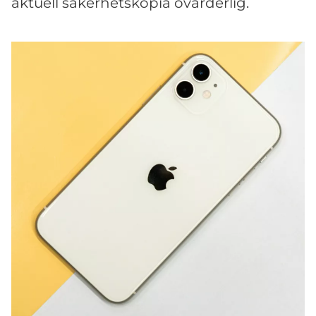
aktuell säkerhetskopia ovärderlig.