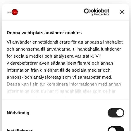
På Mac med macOS Mojave eller äldre
/ Windows-dator:
Denna webbplats använder cookies
Anslut din iPhone med kabel
Vi använder enhetsidentifierare för att anpassa innehållet
och annonserna till användarna, tillhandahålla funktioner
Öppna iTunes
för sociala medier och analysera vår trafik. Vi
Klicka på enhetsikonen >
vidarebefordrar även sådana identifierare och annan
Sammanfattning
information från din enhet till de sociala medier och
annons- och analysföretag som vi samarbetar med.
Välj Denna dator > (valfritt: Kryptera
Dessa kan i sin tur kombinera informationen med annan
lokal säkerhetskopia)
information som du har tillhandahållit eller som de har
samlat in när du har använt deras tjänster.
Klicka på Säkerhetskopiera nu
Samtyckesval
Nödvändig
Hur återställer man
Inställningar