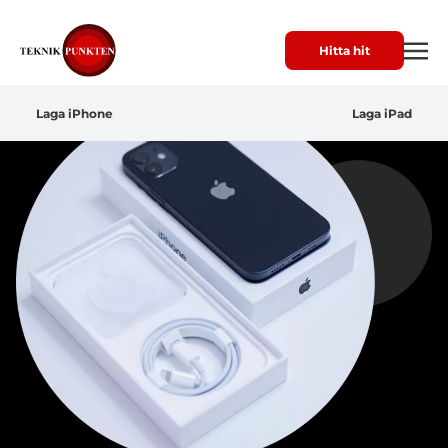
Hitta hit
Laga iPhone
Laga iPad