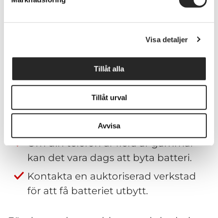
dags att överväga ett batteribyte.
Om ditt batteri är gammalt eller skadat
Visa detaljer
kan det också vara en anledning till att
mobilen laddar långsamt
. Batterier har
Tillåt alla
en begränsad livslängd och förlorar
gradvis sin förmåga att ladda effektivt.
Tillåt urval
Lösning:
Avvisa
Om din telefon är flera år gammal
kan det vara dags att byta batteri.
Kontakta en auktoriserad verkstad
för att få batteriet utbytt.