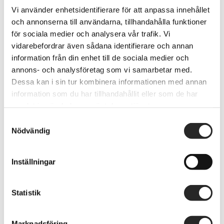
Vi använder enhetsidentifierare för att anpassa innehållet
och annonserna till användarna, tillhandahålla funktioner
Stäng alla onödiga appar när du
för sociala medier och analysera vår trafik. Vi
laddar telefonen.
vidarebefordrar även sådana identifierare och annan
information från din enhet till de sociala medier och
Aktivera flygplansläget för att minska
annons- och analysföretag som vi samarbetar med.
energiförbrukningen ytterligare,
Dessa kan i sin tur kombinera informationen med annan
vilket kan påskynda laddningen.
information som du har tillhandahållit eller som de har
samlat in när du har använt deras tjänster.
Samtyckesval
5. Batteriproblem
Nödvändig
Inställningar
När bör du byta batteri?
Om batteriet
tappar laddning mycket snabbt, blir
Statistik
varmt under laddning, eller om telefonen
stänger av sig oförklarligt, kan det vara
Marknadsföring