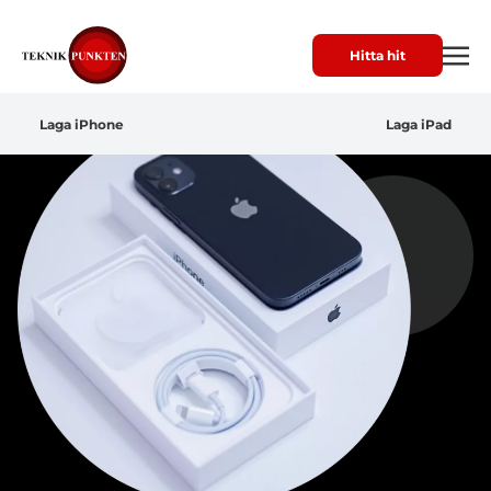
Hitta hit
Laga iPhone
Laga iPad