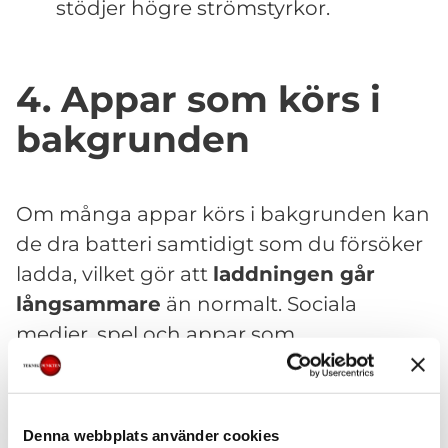
stödjer högre strömstyrkor.
4. Appar som körs i
bakgrunden
Om många appar körs i bakgrunden kan
de dra batteri samtidigt som du försöker
ladda, vilket gör att
laddningen går
långsammare
än normalt. Sociala
medier, spel och appar som
synkroniserar data kontinuerligt kan
bidra till problemet.
Denna webbplats använder cookies
Lösning: