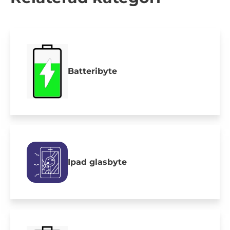
Batteribyte
Ipad glasbyte