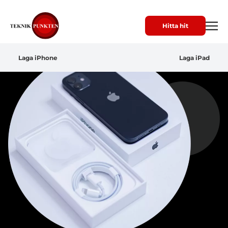
Hitta hit
Laga iPhone
Laga iPad