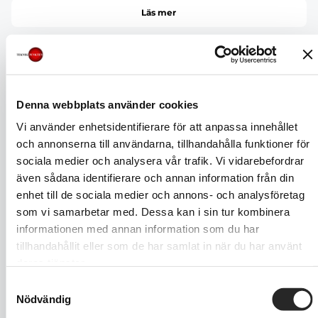
Läs mer
IPHONE 7
799 kr
999 kr
Denna webbplats använder cookies
Vi använder enhetsidentifierare för att anpassa innehållet
Läs mer
och annonserna till användarna, tillhandahålla funktioner för
sociala medier och analysera vår trafik. Vi vidarebefordrar
även sådana identifierare och annan information från din
IPHONE SE
enhet till de sociala medier och annons- och analysföretag
som vi samarbetar med. Dessa kan i sin tur kombinera
499 kr
650 kr
informationen med annan information som du har
tillhandahållit eller som de har samlat in när du har använt
Läs mer
deras tjänster.
Samtyckesval
Nödvändig
IPHONE 6S PLUS