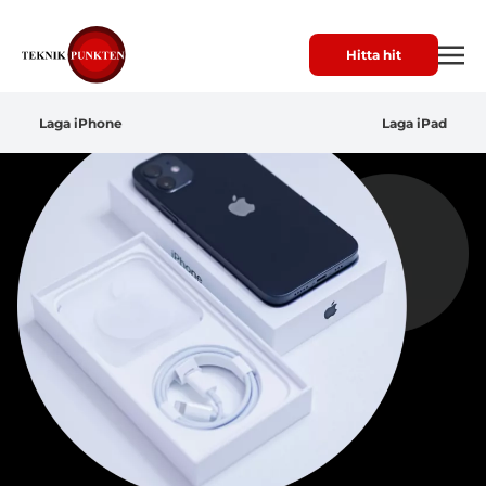
Hitta hit
Laga iPhone
Laga iPad