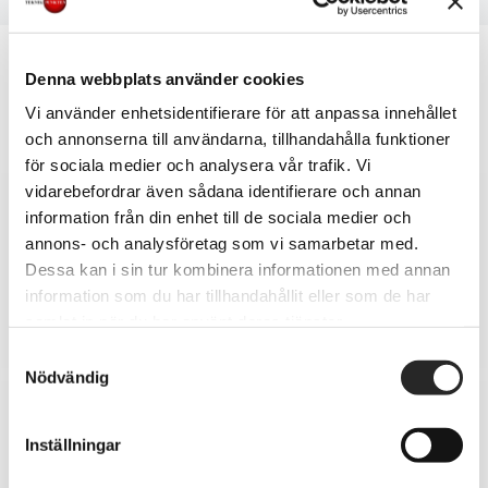
Relaterad kategori
Denna webbplats använder cookies
Vi använder enhetsidentifierare för att anpassa innehållet
och annonserna till användarna, tillhandahålla funktioner
för sociala medier och analysera vår trafik. Vi
vidarebefordrar även sådana identifierare och annan
information från din enhet till de sociala medier och
Batteribyte
annons- och analysföretag som vi samarbetar med.
Dessa kan i sin tur kombinera informationen med annan
information som du har tillhandahållit eller som de har
samlat in när du har använt deras tjänster.
Samtyckesval
Nödvändig
Ipad glasbyte
Inställningar