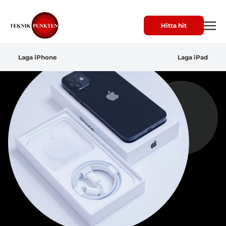
Hitta hit
Laga iPhone
Laga iPad