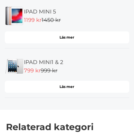
IPAD MINI 5
1199 kr
1450 kr
Läs mer
IPAD MINI1 & 2
799 kr
999 kr
Läs mer
Relaterad kategori