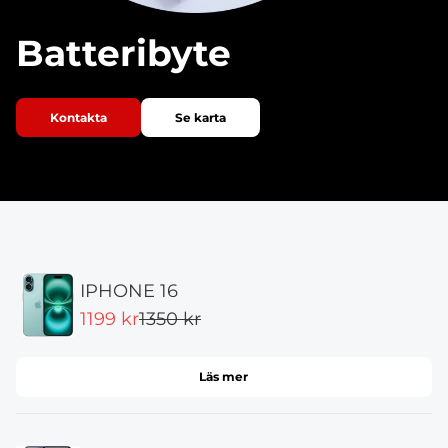
Batteribyte
Kontakta
Se karta
IPHONE 16
1199 kr
1350 kr
Läs mer