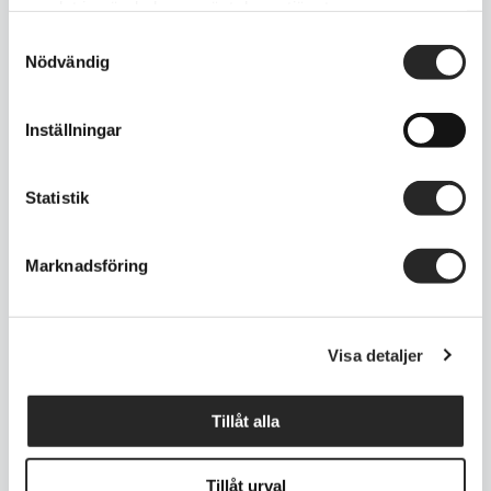
samlat in när du har använt deras tjänster.
Samtyckesval
Nödvändig
IPAD GENERATION 5
950 kr
1350 kr
Inställningar
Läs mer
Statistik
Marknadsföring
IPAD AIR 5
1650 kr
1950 kr
Visa detaljer
Läs mer
Tillåt alla
IPAD AIR 4
Tillåt urval
1550 kr
1850 kr