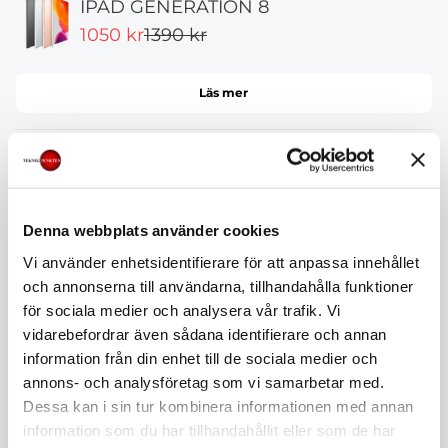
IPAD GENERATION 8
1050 kr
1390 kr
Läs mer
IPAD GENERATION 7
1050 kr
1399 kr
Denna webbplats använder cookies
Vi använder enhetsidentifierare för att anpassa innehållet
Läs mer
och annonserna till användarna, tillhandahålla funktioner
för sociala medier och analysera vår trafik. Vi
vidarebefordrar även sådana identifierare och annan
IPAD GENERATION 6
information från din enhet till de sociala medier och
999 kr
1399 kr
annons- och analysföretag som vi samarbetar med.
Dessa kan i sin tur kombinera informationen med annan
information som du har tillhandahållit eller som de har
Läs mer