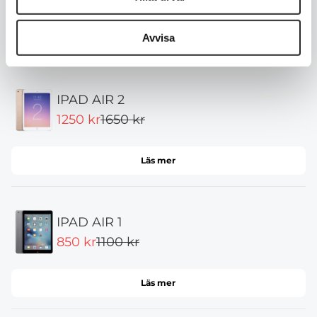
Avvisa
Läs mer
IPAD AIR 2
1250 kr
1650 kr
Läs mer
IPAD AIR 1
850 kr
1100 kr
Läs mer