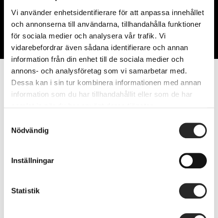
Vi använder enhetsidentifierare för att anpassa innehållet
Blogg
och annonserna till användarna, tillhandahålla funktioner
för sociala medier och analysera vår trafik. Vi
vidarebefordrar även sådana identifierare och annan
information från din enhet till de sociala medier och
annons- och analysföretag som vi samarbetar med.
Dessa kan i sin tur kombinera informationen med annan
information som du har tillhandahållit eller som de har
samlat in när du har använt deras tjänster.
Samtyckesval
Nödvändig
Inställningar
Sidnumrering för inlägg
Statistik
Previous
1
…
6
7
8