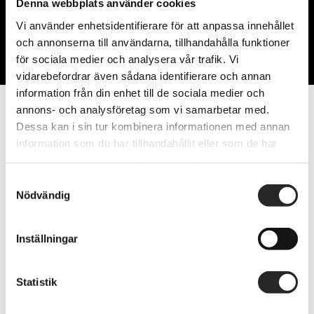
Denna webbplats använder cookies
Vi använder enhetsidentifierare för att anpassa innehållet
Blogg
och annonserna till användarna, tillhandahålla funktioner
för sociala medier och analysera vår trafik. Vi
vidarebefordrar även sådana identifierare och annan
information från din enhet till de sociala medier och
annons- och analysföretag som vi samarbetar med.
Dessa kan i sin tur kombinera informationen med annan
information som du har tillhandahållit eller som de har
samlat in när du har använt deras tjänster.
Samtyckesval
Nödvändig
Inställningar
Sidnumrering för inlägg
Previous
1
2
3
4
5
6
…
8
Next
Statistik